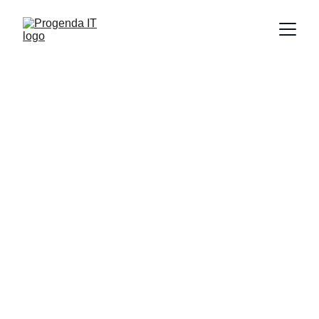
IT-lösningar som 
förenklar 
vardagen
Support och hårdvara som håller din 
verksamhet igång smidigt